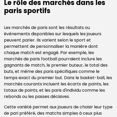
Le rôle des marchés dans les
paris sportifs
Les marchés de paris sont les résultats ou
événements disponibles sur lesquels les joueurs
peuvent parier. Ils varient selon le sport et
permettent de personnaliser la manière dont
chaque match est engagé. Par exemple, les
marchés de paris football pourraient inclure les
gagnants de match, le premier buteur, le total des
buts, et même des paris spécifiques comme le
temps exact du premier but. Dans le basket-ball, les
marchés courants incluent les écarts de points, les
totaux de points, et les paris d'individu comme les
rebonds ou les passes décisives.
Cette variété permet aux joueurs de choisir leur type
de pari préféré, des matchs simples à ceux plus