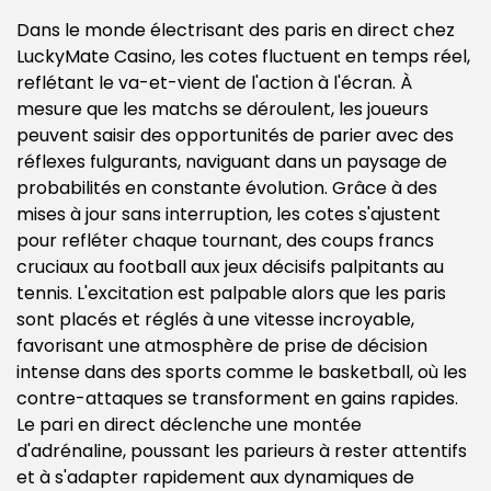
Dans le monde électrisant des paris en direct chez
LuckyMate Casino, les cotes fluctuent en temps réel,
reflétant le va-et-vient de l'action à l'écran. À
mesure que les matchs se déroulent, les joueurs
peuvent saisir des opportunités de parier avec des
réflexes fulgurants, naviguant dans un paysage de
probabilités en constante évolution. Grâce à des
mises à jour sans interruption, les cotes s'ajustent
pour refléter chaque tournant, des coups francs
cruciaux au football aux jeux décisifs palpitants au
tennis. L'excitation est palpable alors que les paris
sont placés et réglés à une vitesse incroyable,
favorisant une atmosphère de prise de décision
intense dans des sports comme le basketball, où les
contre-attaques se transforment en gains rapides.
Le pari en direct déclenche une montée
d'adrénaline, poussant les parieurs à rester attentifs
et à s'adapter rapidement aux dynamiques de