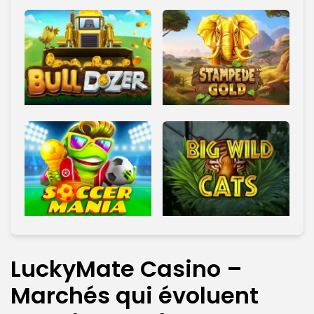
LuckyMate Casino –
Marchés qui évoluent