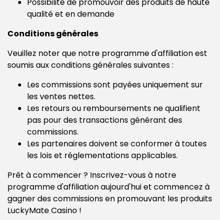
Possibilité de promouvoir des produits de haute
qualité et en demande
Conditions générales
Veuillez noter que notre programme d'affiliation est
soumis aux conditions générales suivantes :
Les commissions sont payées uniquement sur
les ventes nettes.
Les retours ou remboursements ne qualifient
pas pour des transactions générant des
commissions.
Les partenaires doivent se conformer à toutes
les lois et réglementations applicables.
Prêt à commencer ? Inscrivez-vous à notre
programme d'affiliation aujourd'hui et commencez à
gagner des commissions en promouvant les produits
LuckyMate Casino !